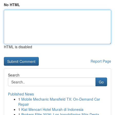
No HTML
HTML is disabled
Report Page
Search
Go
Published News
1
Mobile Mechanic Mansfield TX: On-Demand Car
Repair
1
Kiat Mencari Hotel Murah di Indonesia
1
Brokers Elite 2026: Los Inmobiliarios Más Desta...