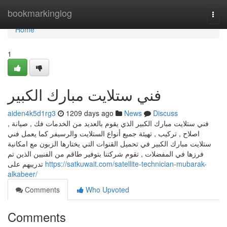
Home
bookmarkinglog
Togg
navi
Home
1
فني ستلايت مبارك الكبير
aiden4k5d1rg3
1209 days ago
News
Discuss
فني ستلايت مبارك الكبير الذي يقوم بالعديد من الخدمات فك , صيانة ,
اصلاح , تركيب , تهيئة جميع أنواع الستلايت والرسيفر كما يعمل فني
ستلايت مبارك الكبير في تحميل القنوات التي يختارها الزبون مع امكانية
فرزها في المفضلات , تقوم شركتنا بتوفير طاقم من الفنيين الذين تم
تدريبهم على
https://satkuwait.com/satellite-technician-mubarak-
alkabeer/
Comments
Who Upvoted
Comments