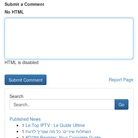
Submit a Comment
No HTML
HTML is disabled
Report Page
Search
Go
Published News
1
Le Top IPTV : Le Guide Ultime
1
השתלות שיניים: כל מה שצריך לדעת
1
KO789 Register: Your Complete Guide