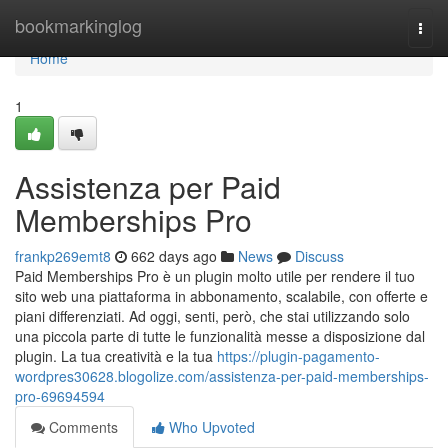
Home
bookmarkinglog
Togg
navi
Home
1
Assistenza per Paid
Memberships Pro
frankp269emt8
662 days ago
News
Discuss
Paid Memberships Pro è un plugin molto utile per rendere il tuo
sito web una piattaforma in abbonamento, scalabile, con offerte e
piani differenziati. Ad oggi, senti, però, che stai utilizzando solo
una piccola parte di tutte le funzionalità messe a disposizione dal
plugin. La tua creatività e la tua
https://plugin-pagamento-
wordpres30628.blogolize.com/assistenza-per-paid-memberships-
pro-69694594
Comments
Who Upvoted