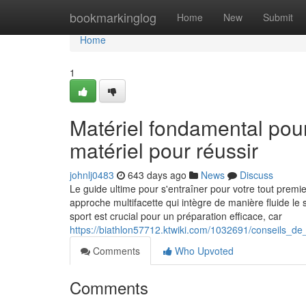
Home
bookmarkinglog
Home
New
Submit
Home
1
Matériel fondamental pour 
matériel pour réussir
johnlj0483
643 days ago
News
Discuss
Le guide ultime pour s'entraîner pour votre tout premi
approche multifacette qui intègre de manière fluide le 
sport est crucial pour un préparation efficace, car
https://biathlon57712.ktwiki.com/1032691/conseils_d
Comments
Who Upvoted
Comments