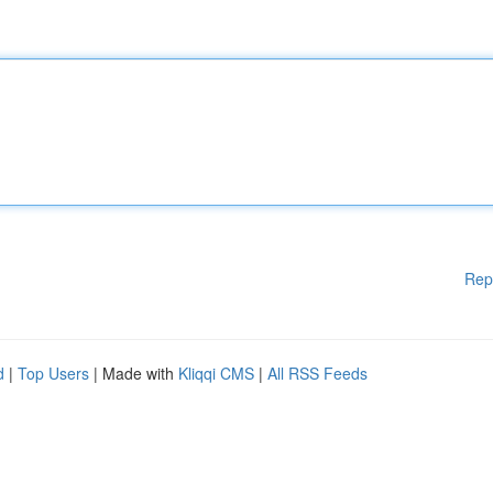
Rep
d
|
Top Users
| Made with
Kliqqi CMS
|
All RSS Feeds