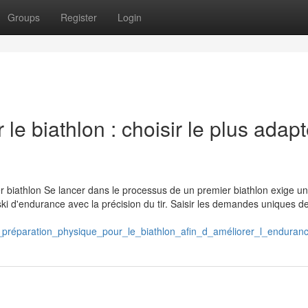
Groups
Register
Login
le biathlon : choisir le plus adap
er biathlon Se lancer dans le processus de un premier biathlon exige u
ski d'endurance avec la précision du tir. Saisir les demandes uniques d
e_préparation_physique_pour_le_biathlon_afin_d_améliorer_l_enduranc