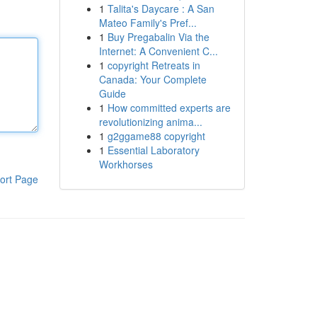
1
Talita's Daycare : A San
Mateo Family's Pref...
1
Buy Pregabalin Via the
Internet: A Convenient C...
1
copyright Retreats in
Canada: Your Complete
Guide
1
How committed experts are
revolutionizing anima...
1
g2ggame88 copyright
1
Essential Laboratory
Workhorses
ort Page