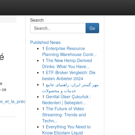
Search
Go
Published News
1
Enterprise Resource
té
Planning Warehouse Contr...
1
The New Hemp-Derived
Drinks: What You Have...
1
ETF-Broker Vergleich: Die
besten Anbieter 2024
ne
1
مهر گستر ایران: راهنمای جامع
e ce
خدمات و محصولات
1
Genital Ülser Çukurluk :
e_et_la_précision
Nedenleri | Sebepleri...
1
The Future of Video
Streaming: Trends and
Techn...
1
Everything You Need to
Know Etizolam Liquid