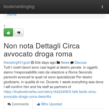
Home
bookmarkinglog
Togg
navi
Home
1
Non nota Dettagli Circa
avvocato droga roma
theodorg531gui4
634 days ago
News
Discuss
Tutti i nostri lavori sono casi legati al destro penale. in oggetti,
siamo l'responsabilità nato da relazione a Roma Secondo
parecchi avvocati le quali né sono specializzati Per destro
giudiziario, in qualità di noi. Durante 1 week everything was done.
I will confirm him and his staff as partners of
https://tinybookmarks.com/story18422458/5-fatti-facile-circa-
avvocato-droga-roma-descritto
Comments
Who Upvoted