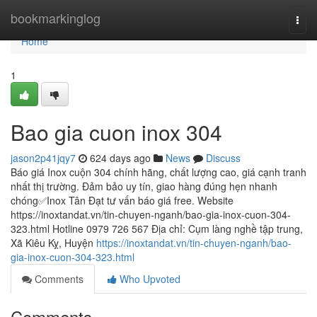
Home
bookmarkinglog
Togg
navi
Home
1
Bao gia cuon inox 304
jason2p41jqy7
624 days ago
News
Discuss
Báo giá Inox cuộn 304 chính hãng, chất lượng cao, giá cạnh tranh
nhất thị trường. Đảm bảo uy tín, giao hàng đúng hẹn nhanh
chóng✅Inox Tân Đạt tư vấn báo giá free. Website
https://inoxtandat.vn/tin-chuyen-nganh/bao-gia-inox-cuon-304-
323.html Hotline 0979 726 567 Địa chỉ: Cụm làng nghề tập trung,
Xã Kiêu Kỵ, Huyện
https://inoxtandat.vn/tin-chuyen-nganh/bao-
gia-inox-cuon-304-323.html
Comments
Who Upvoted
Comments