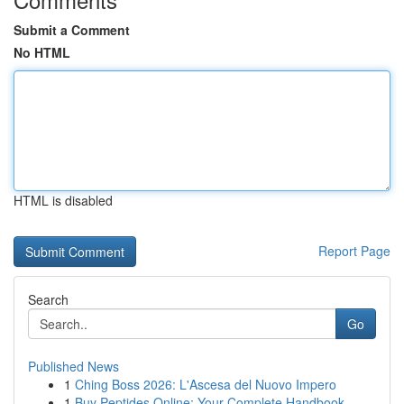
Submit a Comment
No HTML
HTML is disabled
Report Page
Search
Go
Published News
1
Ching Boss 2026: L'Ascesa del Nuovo Impero
1
Buy Peptides Online: Your Complete Handbook ...