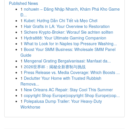
Published News
1
nohuwin – Đăng Nhập Nhanh, Khám Phá Kho Game
Đ...
1
Kubet: Hướng Dẫn Chi Tiết và Mẹo Chơi
1
Hair Grafts in LA: Your Overview to Restoration
1
Sichere Krypto-Broker: Worauf Sie achten sollten
1
Hydra888: Your Ultimate Gaming Companion
1
What to Look for in Naples top Pressure Washing...
1
Boost Your SMM Business: Wholesale SMM Panel
Guide
1
Mengenal Grating Bergalvanisasi: Manfaat da...
1
2026世界杯：揭秘全新赛制与挑战
1
Press Release vs. Media Coverage: Which Boosts ...
1
Declutter Your Home with Trusted Rubbish
Remova...
1
New Orleans AC Repair: Stay Cool This Summer
1
copyright Shop Europe|copyright Shop Europe|cop...
1
Polepalusa Dump Trailer: Your Heavy-Duty
Workhorse