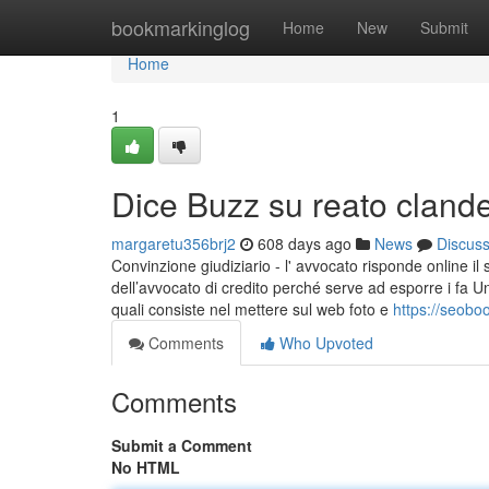
Home
bookmarkinglog
Home
New
Submit
Home
1
Dice Buzz su reato clande
margaretu356brj2
608 days ago
News
Discus
Convinzione giudiziario - l' avvocato risponde online il
dell’avvocato di credito perché serve ad esporre i fa U
quali consiste nel mettere sul web foto e
https://seobo
Comments
Who Upvoted
Comments
Submit a Comment
No HTML