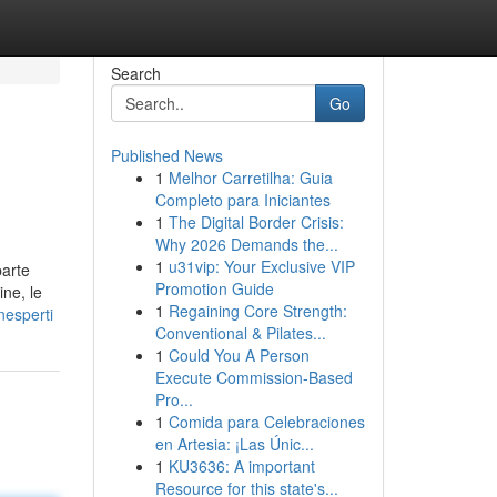
Search
Go
Published News
1
Melhor Carretilha: Guia
Completo para Iniciantes
1
The Digital Border Crisis:
Why 2026 Demands the...
1
u31vip: Your Exclusive VIP
parte
Promotion Guide
ine, le
1
Regaining Core Strength:
nesperti
Conventional & Pilates...
1
Could You A Person
Execute Commission-Based
Pro...
1
Comida para Celebraciones
en Artesia: ¡Las Únic...
1
KU3636: A important
Resource for this state's...