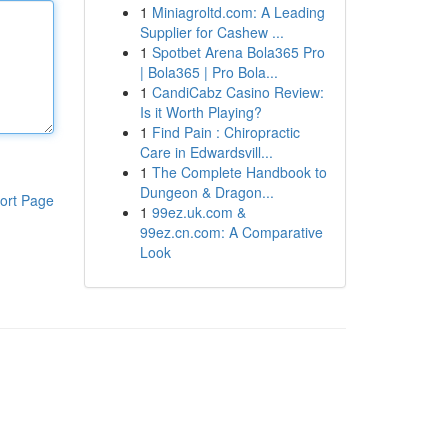
1
Miniagroltd.com: A Leading
Supplier for Cashew ...
1
Spotbet Arena Bola365 Pro
| Bola365 | Pro Bola...
1
CandiCabz Casino Review:
Is it Worth Playing?
1
Find Pain : Chiropractic
Care in Edwardsvill...
1
The Complete Handbook to
Dungeon & Dragon...
ort Page
1
99ez.uk.com &
99ez.cn.com: A Comparative
Look