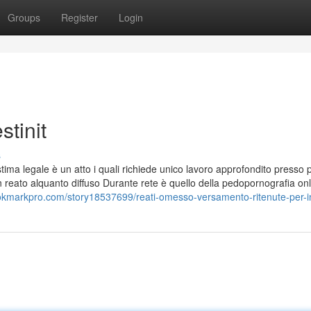
Groups
Register
Login
stinit
s
 stima legale è un atto i quali richiede unico lavoro approfondito presso 
n reato alquanto diffuso Durante rete è quello della pedopornografia onl
okmarkpro.com/story18537699/reati-omesso-versamento-ritenute-per-i