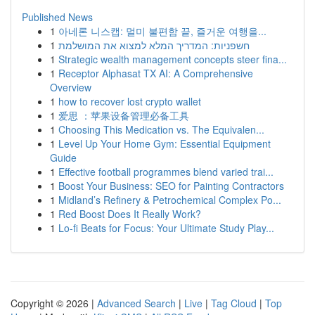
Published News
1
아네론 니스캡: 멀미 불편함 끝, 즐거운 여행을...
1
חשפניות: המדריך המלא למצוא את המושלמת
1
Strategic wealth management concepts steer fina...
1
Receptor Alphasat TX AI: A Comprehensive
Overview
1
how to recover lost crypto wallet
1
爱思 ：苹果设备管理必备工具
1
Choosing This Medication vs. The Equivalen...
1
Level Up Your Home Gym: Essential Equipment
Guide
1
Effective football programmes blend varied trai...
1
Boost Your Business: SEO for Painting Contractors
1
Midland’s Refinery & Petrochemical Complex Po...
1
Red Boost Does It Really Work?
1
Lo-fi Beats for Focus: Your Ultimate Study Play...
Copyright © 2026 |
Advanced Search
|
Live
|
Tag Cloud
|
Top