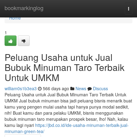
Home
bookmarkinglog
Togg
navi
Home
1
Peluang Usaha untuk Jual
Bubuk Minuman Taro Terbaik
Untuk UMKM
william0s1b3ea3
566 days ago
News
Discuss
Peluang Usaha untuk Jual Bubuk Minuman Taro Terbaik Untuk
UMKM Jual bubuk minuman bisa jadi peluang bisnis menarik buat
kamu yang pengen mulai usaha tapi hanya punya modal sedikit,
nih! Buat kamu dan para pelaku UMKM, bisnis menggunakan
bubuk minuman taro merupakan prospek besar, lho! Nah, kalau
kamu lagi nyari
https://jbd.co.id/ide-usaha-minuman-terbaik-jual-
minuman-green-tea/