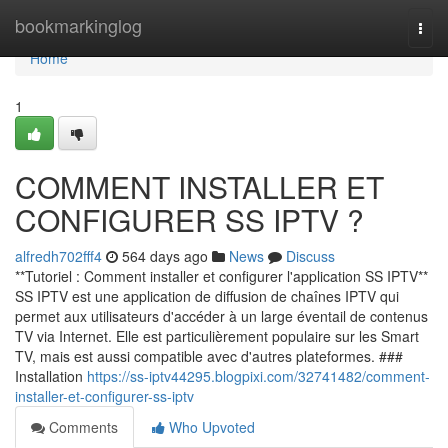
Home
bookmarkinglog
Togg
navi
Home
1
COMMENT INSTALLER ET
CONFIGURER SS IPTV ?
alfredh702fff4
564 days ago
News
Discuss
**Tutoriel : Comment installer et configurer l'application SS IPTV**
SS IPTV est une application de diffusion de chaînes IPTV qui
permet aux utilisateurs d'accéder à un large éventail de contenus
TV via Internet. Elle est particulièrement populaire sur les Smart
TV, mais est aussi compatible avec d'autres plateformes. ###
Installation
https://ss-iptv44295.blogpixi.com/32741482/comment-
installer-et-configurer-ss-iptv
Comments
Who Upvoted