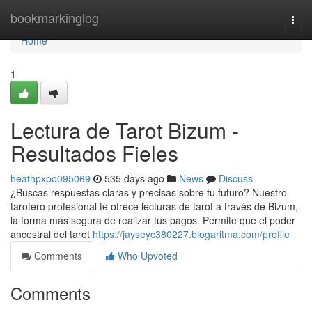
Home
bookmarkinglog
Togg
navi
Home
1
Lectura de Tarot Bizum -
Resultados Fieles
heathpxpo095069
535 days ago
News
Discuss
¿Buscas respuestas claras y precisas sobre tu futuro? Nuestro
tarotero profesional te ofrece lecturas de tarot a través de Bizum,
la forma más segura de realizar tus pagos. Permite que el poder
ancestral del tarot
https://jayseyc380227.blogaritma.com/profile
Comments
Who Upvoted
Comments