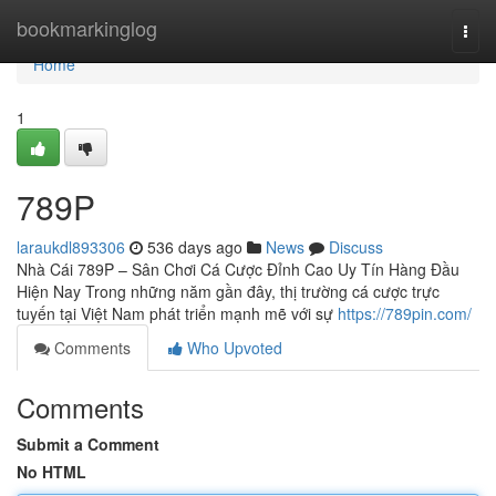
Home
bookmarkinglog
Togg
navi
Home
1
789P
laraukdl893306
536 days ago
News
Discuss
Nhà Cái 789P – Sân Chơi Cá Cược Đỉnh Cao Uy Tín Hàng Đầu
Hiện Nay Trong những năm gần đây, thị trường cá cược trực
tuyến tại Việt Nam phát triển mạnh mẽ với sự
https://789pin.com/
Comments
Who Upvoted
Comments
Submit a Comment
No HTML