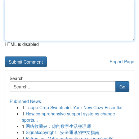
HTML is disabled
Report Page
Search
Go
Published News
1
Taupe Crop Sweatshirt: Your New Cozy Essential
1
How comprehensive support systems change
sports...
1
网络收藏夹：你的数字生活整理师
1
Signalcopyright：安全通讯的中文指南
1
PySec.ma: Votre partenaire en cybersécurité