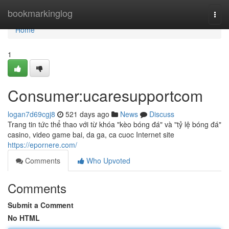
Home
bookmarkinglog
Togg
navi
Home
1
Consumer:ucaresupportcom
logan7d69cgj8
521 days ago
News
Discuss
Trang tin tức thể thao với từ khóa "kèo bóng đá" và "tỷ lệ bóng đá"
casino, video game bai, da ga, ca cuoc Internet site
https://epornere.com/
Comments
Who Upvoted
Comments
Submit a Comment
No HTML