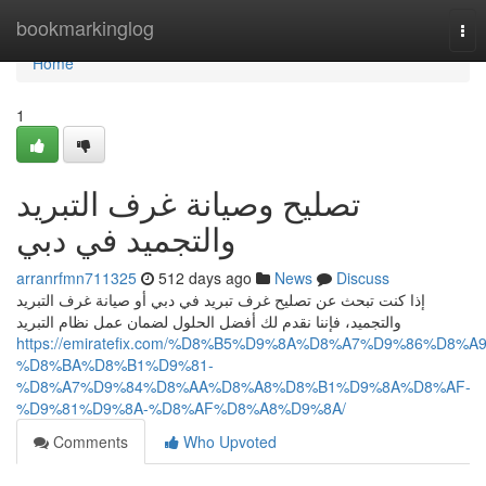
Home
bookmarkinglog
Tog
nav
Home
1
تصليح وصيانة غرف التبريد
والتجميد في دبي
arranrfmn711325
512 days ago
News
Discuss
إذا كنت تبحث عن تصليح غرف تبريد في دبي أو صيانة غرف التبريد
والتجميد، فإننا نقدم لك أفضل الحلول لضمان عمل نظام التبريد
https://emiratefix.com/%D8%B5%D9%8A%D8%A7%D9%86%D8%A9
%D8%BA%D8%B1%D9%81-
%D8%A7%D9%84%D8%AA%D8%A8%D8%B1%D9%8A%D8%AF-
%D9%81%D9%8A-%D8%AF%D8%A8%D9%8A/
Comments
Who Upvoted