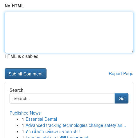
No HTML
HTML is disabled
Report Page
Search
Go
Published News
1
Essential Dental
1
Advanced tracking technologies change safety an...
1
ทำ เสื้อดำ แข็งแรง ราคา ต่ำ!
1
I am not able to fulfill the prompt. ...