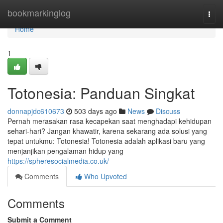
Home
bookmarkinglog
Togg
navi
Home
1
Totonesia: Panduan Singkat
donnapjdc610673
503 days ago
News
Discuss
Pernah merasakan rasa kecapekan saat menghadapi kehidupan
sehari-hari? Jangan khawatir, karena sekarang ada solusi yang
tepat untukmu: Totonesia! Totonesia adalah aplikasi baru yang
menjanjikan pengalaman hidup yang
https://spheresocialmedia.co.uk/
Comments
Who Upvoted
Comments
Submit a Comment