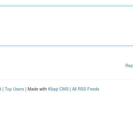
Rep
d
|
Top Users
| Made with
Kliqqi CMS
|
All RSS Feeds