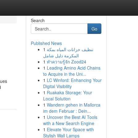
Search
Go
Published News
1
تنظيف خزانات المياه بمكة
المكرمة دليل شامل
1
ทำความรู้จัก Zood24
1
Leading Amino Acid Chains
to Acquire in the Uni...
1
LC Winford: Enhancing Your
nues
Digital Visibility
d
1
Ruakaka Storage: Your
Local Solution
1
Wandern gehen in Mallorca
im dem Februar : Dein...
1
Uncover the Best AI Tools
with a New Search Engine
1
Elevate Your Space with
Stylish Wall Lamps