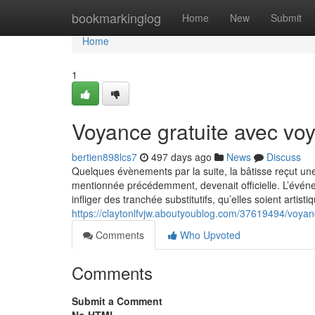
Home
bookmarkinglog
Home
New
Submit
Home
1
Voyance gratuite avec voy
bertien898lcs7
497 days ago
News
Discuss
Quelques évènements par la suite, la bâtisse reçut une 
mentionnée précédemment, devenait officielle. L’événem
infliger des tranchée substitutifs, qu’elles soient arti
https://claytonlfvjw.aboutyoublog.com/37619494/voyanc
Comments
Who Upvoted
Comments
Submit a Comment