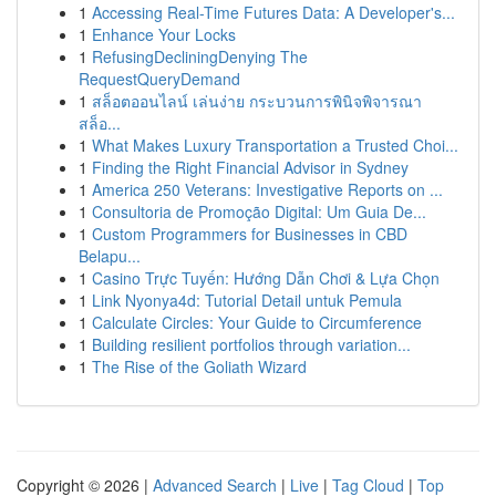
1
Accessing Real-Time Futures Data: A Developer's...
1
Enhance Your Locks
1
RefusingDecliningDenying The
RequestQueryDemand
1
สล็อตออนไลน์ เล่นง่าย กระบวนการพินิจพิจารณา
สล็อ...
1
What Makes Luxury Transportation a Trusted Choi...
1
Finding the Right Financial Advisor in Sydney
1
America 250 Veterans: Investigative Reports on ...
1
Consultoria de Promoção Digital: Um Guia De...
1
Custom Programmers for Businesses in CBD
Belapu...
1
Casino Trực Tuyến: Hướng Dẫn Chơi & Lựa Chọn
1
Link Nyonya4d: Tutorial Detail untuk Pemula
1
Calculate Circles: Your Guide to Circumference
1
Building resilient portfolios through variation...
1
The Rise of the Goliath Wizard
Copyright © 2026 |
Advanced Search
|
Live
|
Tag Cloud
|
Top