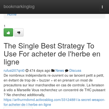
Home
bookmarkinglog
Togg
navi
Home
1
The Single Best Strategy To
Use For acheter de l'herbe en
ligne
rufusi207qni0
474 days ago
News
Discuss
De nombreux indépendants re-ouvrent ou se lancent petit a petit,
en évitant de trop de « buzzer » et en prenant un most de
precautions sur leur marchandise en cas de controle. La livraison
à vélo a Marseille Vous recherchez un concentré de THC puissant
? Ne cherchez additionally,
https://arthurmdvmd.activosblog.com/33124881/a-secret-weapon-
for-acheter-de-l-herbe-en-ligne