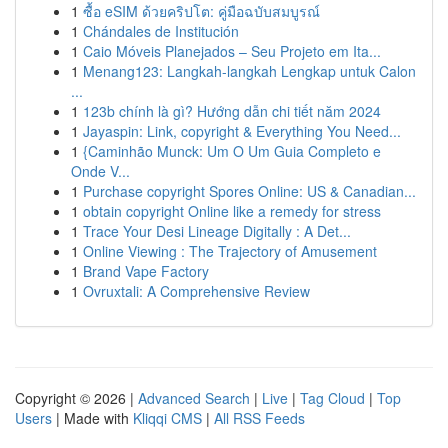
1
ซื้อ eSIM ด้วยคริปโต: คู่มือฉบับสมบูรณ์
1
Chándales de Institución
1
Caio Móveis Planejados – Seu Projeto em Ita...
1
Menang123: Langkah-langkah Lengkap untuk Calon
...
1
123b chính là gì? Hướng dẫn chi tiết năm 2024
1
Jayaspin: Link, copyright & Everything You Need...
1
{Caminhão Munck: Um O Um Guia Completo e
Onde V...
1
Purchase copyright Spores Online: US & Canadian...
1
obtain copyright Online like a remedy for stress
1
Trace Your Desi Lineage Digitally : A Det...
1
Online Viewing : The Trajectory of Amusement
1
Brand Vape Factory
1
Ovruxtali: A Comprehensive Review
Copyright © 2026 |
Advanced Search
|
Live
|
Tag Cloud
|
Top
Users
| Made with
Kliqqi CMS
|
All RSS Feeds