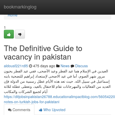
Home
bookmarkinglog
Home
1
The Definitive Guide to
vacancy in pakistan
aldousf221rdl5
475 days ago
News
Discuss
العيدين في الإسلام هما عيد الفطر وعيد الأضحى، ففي عيد الفطر يحيون
مرور شهر الصوم، أما في عيد الاضحى لإستعداد إبراهيم للتضحية بابنه
إسماعيل في سبيل الله. حيث تعد هذه الأيام عطل رسمية من الدولة فإن
العديد من الفعاليات والمهرجانات تقام للاحتفال بالعيد، وتعطى عطلة لثلاثة
أيام لجميع الشركات والمكاتب
https://ditjobsinpakistan26788.educationalimpactblog.com/56054220/
notes-on-turkish-jobs-for-pakistani
Comments
Who Upvoted