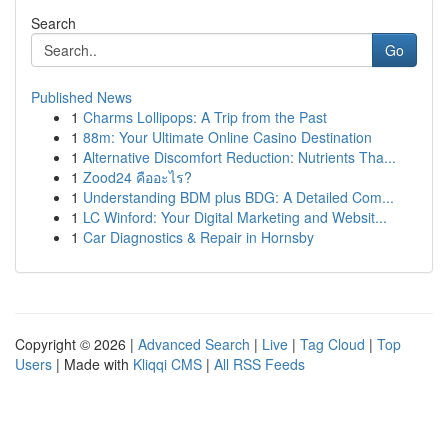
Search
Go
Published News
1
Charms Lollipops: A Trip from the Past
1
88m: Your Ultimate Online Casino Destination
1
Alternative Discomfort Reduction: Nutrients Tha...
1
Zood24 คืออะไร?
1
Understanding BDM plus BDG: A Detailed Com...
1
LC Winford: Your Digital Marketing and Websit...
1
Car Diagnostics & Repair in Hornsby
Copyright © 2026 |
Advanced Search
|
Live
|
Tag Cloud
|
Top
Users
| Made with
Kliqqi CMS
|
All RSS Feeds