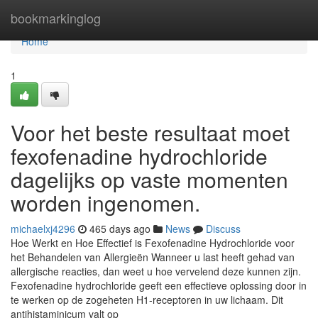
Home
bookmarkinglog
Home
1
Voor het beste resultaat moet
fexofenadine hydrochloride
dagelijks op vaste momenten
worden ingenomen.
michaelxj4296
465 days ago
News
Discuss
Hoe Werkt en Hoe Effectief is Fexofenadine Hydrochloride voor
het Behandelen van Allergieën Wanneer u last heeft gehad van
allergische reacties, dan weet u hoe vervelend deze kunnen zijn.
Fexofenadine hydrochloride geeft een effectieve oplossing door in
te werken op de zogeheten H1-receptoren in uw lichaam. Dit
antihistaminicum valt op