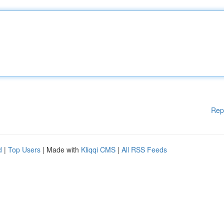
Rep
d
|
Top Users
| Made with
Kliqqi CMS
|
All RSS Feeds