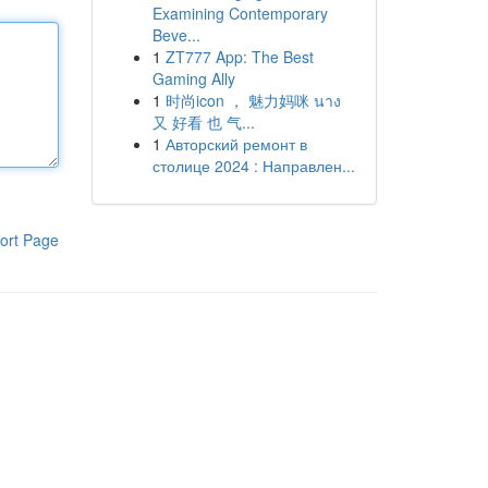
Examining Contemporary
Beve...
1
ZT777 App: The Best
Gaming Ally
1
时尚icon ， 魅力妈咪 นาง
又 好看 也 气...
1
Авторский ремонт в
столице 2024 : Направлен...
ort Page