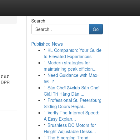
Search
Go
Published News
1
KL Companion: Your Guide
to Elevated Experiences
1
Modern strategies for
maintaining peak efficien...
1
Need Guidance with Max-
าดนัต
56T?
 GDPR
1
Sân Chơi 24club Sân Chơi
..
Giải Trí Hàng Dẫn ...
1
Professional St. Petersburg
Sliding Doors Repai...
1
Verify The Internet Speed:
A Easy Explan...
1
Brushless DC Motors for
Height-Adjustable Desks...
1
The Emerging Trend: