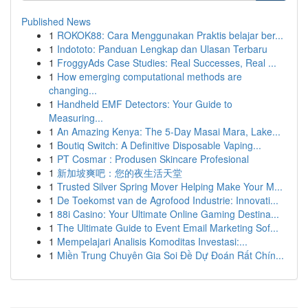
Published News
1
ROKOK88: Cara Menggunakan Praktis belajar ber...
1
Indototo: Panduan Lengkap dan Ulasan Terbaru
1
FroggyAds Case Studies: Real Successes, Real ...
1
How emerging computational methods are
changing...
1
Handheld EMF Detectors: Your Guide to
Measuring...
1
An Amazing Kenya: The 5-Day Masai Mara, Lake...
1
Boutiq Switch: A Definitive Disposable Vaping...
1
PT Cosmar : Produsen Skincare Profesional
1
新加坡爽吧：您的夜生活天堂
1
Trusted Silver Spring Mover Helping Make Your M...
1
De Toekomst van de Agrofood Industrie: Innovati...
1
88i Casino: Your Ultimate Online Gaming Destina...
1
The Ultimate Guide to Event Email Marketing Sof...
1
Mempelajari Analisis Komoditas Investasi:...
1
Miền Trung Chuyên Gia Soi Đề Dự Đoán Rất Chín...