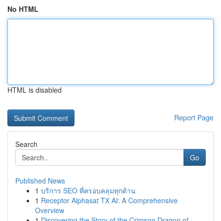
No HTML
HTML is disabled
Report Page
Search
Go
Published News
1
บริการ SEO ที่ครอบคลุมทุกด้าน
1
Receptor Alphasat TX AI: A Comprehensive
Overview
1
Discovering the Story of the Crimson Dragon of ...