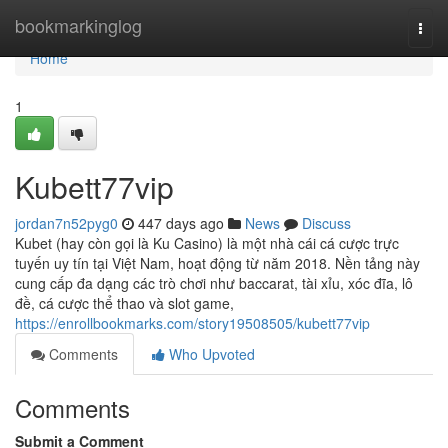
Home
bookmarkinglog
Togg
navi
Home
1
Kubett77vip
jordan7n52pyg0
447 days ago
News
Discuss
Kubet (hay còn gọi là Ku Casino) là một nhà cái cá cược trực
tuyến uy tín tại Việt Nam, hoạt động từ năm 2018. Nền tảng này
cung cấp đa dạng các trò chơi như baccarat, tài xỉu, xóc đĩa, lô
đề, cá cược thể thao và slot game,
https://enrollbookmarks.com/story19508505/kubett77vip
Comments
Who Upvoted
Comments
Submit a Comment