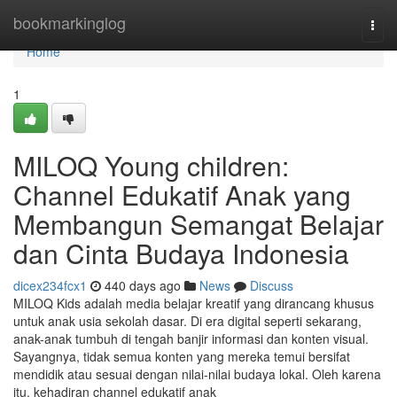
Home
bookmarkinglog
Togg
navi
Home
1
MILOQ Young children:
Channel Edukatif Anak yang
Membangun Semangat Belajar
dan Cinta Budaya Indonesia
dicex234fcx1
440 days ago
News
Discuss
MILOQ Kids adalah media belajar kreatif yang dirancang khusus
untuk anak usia sekolah dasar. Di era digital seperti sekarang,
anak-anak tumbuh di tengah banjir informasi dan konten visual.
Sayangnya, tidak semua konten yang mereka temui bersifat
mendidik atau sesuai dengan nilai-nilai budaya lokal. Oleh karena
itu, kehadiran channel edukatif anak