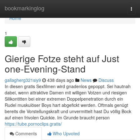
Home
bookmarkinglog
Togg
navi
Home
1
Gierige Fotze steht auf Just
one-Evening-Stand
gallagherg321siy9
438 days ago
News
Discuss
In diesen gratis Sexfilmen wird gnadenlos gepoppt. Sei hautnah
dabei, wenn attraktive Damen mit willigen Votzen und riesigen
Silikontitten bei einer extremen Doppelpenetration durch ein
Rudel muskulöser Boys hart abgefickt werden. Oftmals genügt
bereits die Vorstellungskraft und unvermittelt hast Du völlig Bock
auf einen frivolen Quickie. Im Grunde braucht person
https://tube.pornoclips.gratis/
Comments
Who Upvoted