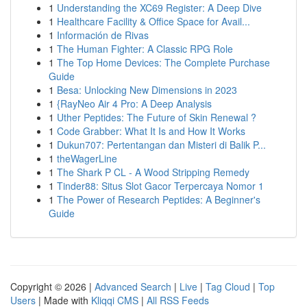
1
Understanding the XC69 Register: A Deep Dive
1
Healthcare Facility & Office Space for Avail...
1
Información de Rivas
1
The Human Fighter: A Classic RPG Role
1
The Top Home Devices: The Complete Purchase
Guide
1
Besa: Unlocking New Dimensions in 2023
1
{RayNeo Air 4 Pro: A Deep Analysis
1
Uther Peptides: The Future of Skin Renewal ?
1
Code Grabber: What It Is and How It Works
1
Dukun707: Pertentangan dan Misteri di Balik P...
1
theWagerLine
1
The Shark P CL - A Wood Stripping Remedy
1
Tinder88: Situs Slot Gacor Terpercaya Nomor 1
1
The Power of Research Peptides: A Beginner's
Guide
Copyright © 2026 |
Advanced Search
|
Live
|
Tag Cloud
|
Top
Users
| Made with
Kliqqi CMS
|
All RSS Feeds