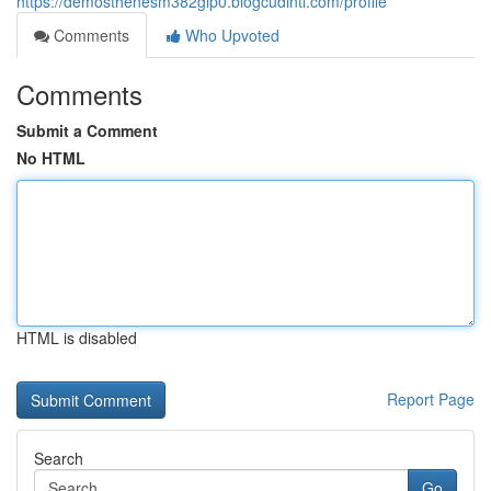
https://demosthenesm382gip0.blogcudinti.com/profile
Comments
Who Upvoted
Comments
Submit a Comment
No HTML
HTML is disabled
Report Page
Search
Go