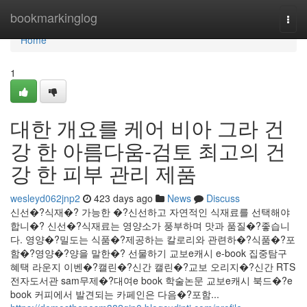
Home
bookmarkinglog
Togg
navi
Home
1
대한 개요를 케어 비아 그라 건
강 한 아름다움-검토 최고의 건
강 한 피부 관리 제품
wesleyd062jnp2
423 days ago
News
Discuss
신선�?식재�? 가능한 �?신선하고 자연적인 식재료를 선택해야
합니�? 신선�?식재료는 영양소가 풍부하며 맛과 품질�?좋습니
다. 영양�?밀도는 식품�?제공하는 칼로리와 관련하�?식품�?포
함�?영양�?양을 말한�? 선물하기 교보e캐시 e-book 집중탐구
혜택 라운지 이벤�?캘린�?신간 캘린�?교보 오리지�?신간 RTS
전자도서관 sam무제�?대여e book 학술논문 교보e캐시 북드�?e
book 커피에서 발견되는 카페인은 다음�?포함...