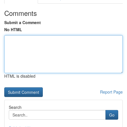
Comments
Submit a Comment
No HTML
HTML is disabled
Report Page
Search
Go