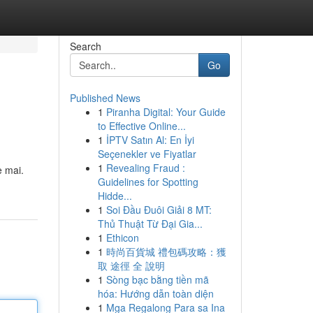
Search
Go
Published News
1
Piranha Digital: Your Guide
to Effective Online...
1
İPTV Satın Al: En İyi
Seçenekler ve Fiyatlar
1
Revealing Fraud :
e mai.
Guidelines for Spotting
Hidde...
1
Soi Đầu Đuôi Giải 8 MT:
Thủ Thuật Từ Đại Gia...
1
Ethicon
1
時尚百貨城 禮包碼攻略：獲
取 途徑 全 說明
1
Sòng bạc bằng tiền mã
hóa: Hướng dẫn toàn diện
1
Mga Regalong Para sa Ina