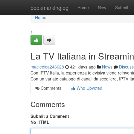
Home
bookmarkinglog
Home
New
Submit
Home
1
La TV Italiana in Streami
macieoica246628
421 days ago
News
Discuss
Con IPTV Italia, la esperienza televisiva viene reinvent
Con un variato catalogo di canali da scegliere, IPTV Ita
Comments
Who Upvoted
Comments
Submit a Comment
No HTML