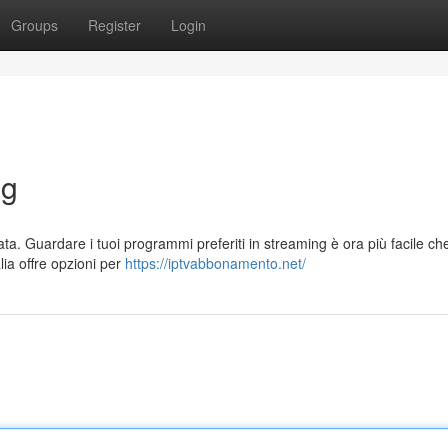
Groups
Register
Login
ng
ata. Guardare i tuoi programmi preferiti in streaming è ora più facile ch
lia offre opzioni per
https://iptvabbonamento.net/