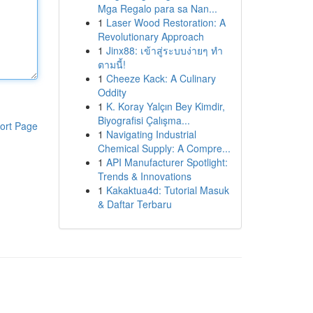
Mga Regalo para sa Nan...
1
Laser Wood Restoration: A
Revolutionary Approach
1
Jinx88: เข้าสู่ระบบง่ายๆ ทำ
ตามนี้!
1
Cheeze Kack: A Culinary
Oddity
1
K. Koray Yalçın Bey Kimdir,
Biyografisi Çalışma...
ort Page
1
Navigating Industrial
Chemical Supply: A Compre...
1
API Manufacturer Spotlight:
Trends & Innovations
1
Kakaktua4d: Tutorial Masuk
& Daftar Terbaru