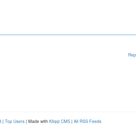
Rep
d
|
Top Users
| Made with
Kliqqi CMS
|
All RSS Feeds