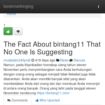
Home
bookmarkinglog
Togg
navi
Home
1
The Fact About bintang11 That
No One Is Suggesting
muqtadan245pnj6
419 days ago
News
Discuss
Namun, pada Kepribadian horoskop ulang tahun eleven
November perlu menyeimbangkan cara Anda berhubungan
dengan orang-orang sebagai menjadi tidak fleksibel juga tidak
disarankan. Anda akan memiliki banyak sifat yang akan
membedakan Anda dari orang lain dan membuat Anda menonjol
di antara orang banyak. Orang yang lahir pada tanggal eleven
November cenderung
https://bintang11.com/
Comments
Who Upvoted