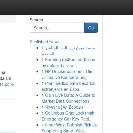
Search
Go
Published News
1
منصة سمارترز: البث المباشر
المتقدم
1
Forming resilient portfolios
by detailed risk a...
1
HP Druckerpatronen: Die
enal
Ultimative Kaufberatung
 dalam
1
Plan médico para becarios
g11.com/
extranjeros en Espa...
1
Gain Live Data: A Guide to
Market Data Connections
1
ทำความรู้จัก Zood24
1
Columbus Ohio Locksmith:
Emergency Car Key Repl...
1
Inner West Rubbish Pick Up
Supporting Smart Was...