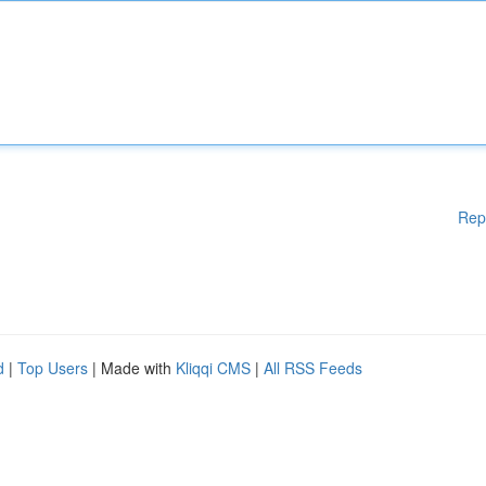
Rep
d
|
Top Users
| Made with
Kliqqi CMS
|
All RSS Feeds