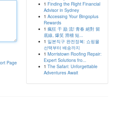
1
Finding the Right Financial
Advisor in Sydney
1
Accessing Your Bingoplus
Rewards
1
瘋狂 干 巔 流! 青春 絕對 留
底線, 爆笑 滑稽 短...
1
일본직구 완전정복: 쇼핑몰
선택부터 배송까지
1
Morristown Roofing Repair:
Expert Solutions fro...
ort Page
1
The Safari: Unforgettable
Adventures Await