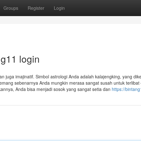
Groups
Register
Login
ng11 login
n juga imajinatif. Simbol astrologi Anda adalah kalajengking, yang dik
mang sebenarnya Anda mungkin merasa sangat susah untuk terlibat
kannya, Anda bisa menjadi sosok yang sangat setia dan
https://bintan