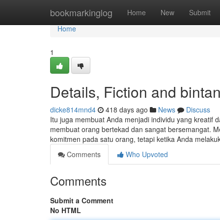
Home
bookmarkinglog
Home
New
Submit
Home
1
Details, Fiction and binta
dicke814mnd4
418 days ago
News
Discuss
Itu juga membuat Anda menjadi individu yang kreatif da
membuat orang bertekad dan sangat bersemangat. Me
komitmen pada satu orang, tetapi ketika Anda melaku
Comments
Who Upvoted
Comments
Submit a Comment
No HTML