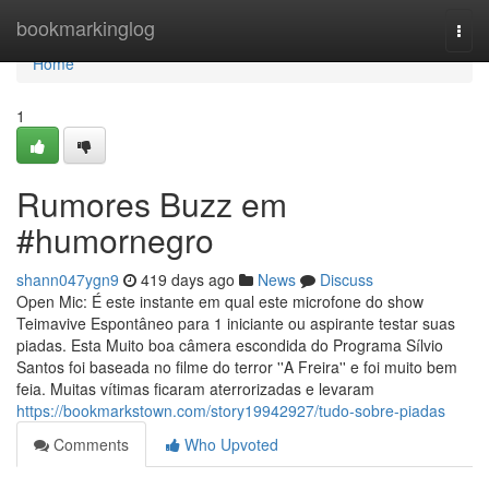
Home
bookmarkinglog
Togg
navi
Home
1
Rumores Buzz em
#humornegro
shann047ygn9
419 days ago
News
Discuss
Open Mic: É este instante em qual este microfone do show
Teimavive Espontâneo para 1 iniciante ou aspirante testar suas
piadas. Esta Muito boa câmera escondida do Programa Sílvio
Santos foi baseada no filme do terror ''A Freira'' e foi muito bem
feia. Muitas vítimas ficaram aterrorizadas e levaram
https://bookmarkstown.com/story19942927/tudo-sobre-piadas
Comments
Who Upvoted