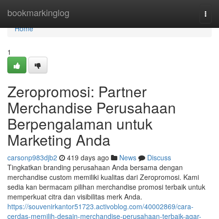
Home
bookmarkinglog
Togg
navi
Home
1
Zeropromosi: Partner
Merchandise Perusahaan
Berpengalaman untuk
Marketing Anda
carsonp983djb2
419 days ago
News
Discuss
Tingkatkan branding perusahaan Anda bersama dengan
merchandise custom memiliki kualitas dari Zeropromosi. Kami
sedia kan bermacam pilihan merchandise promosi terbaik untuk
memperkuat citra dan visibilitas merk Anda.
https://souvenirkantor51723.activoblog.com/40002869/cara-
cerdas-memilih-desain-merchandise-perusahaan-terbaik-agar-