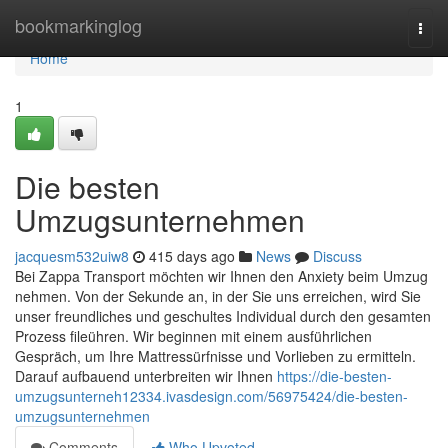
Home
bookmarkinglog
Togg
navi
Home
1
Die besten
Umzugsunternehmen
jacquesm532uiw8
415 days ago
News
Discuss
Bei Zappa Transport möchten wir Ihnen den Anxiety beim Umzug
nehmen. Von der Sekunde an, in der Sie uns erreichen, wird Sie
unser freundliches und geschultes Individual durch den gesamten
Prozess fileühren. Wir beginnen mit einem ausführlichen
Gespräch, um Ihre Mattressürfnisse und Vorlieben zu ermitteln.
Darauf aufbauend unterbreiten wir Ihnen
https://die-besten-
umzugsunterneh12334.ivasdesign.com/56975424/die-besten-
umzugsunternehmen
Comments
Who Upvoted