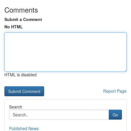
Comments
Submit a Comment
No HTML
HTML is disabled
Report Page
Search
Go
Published News