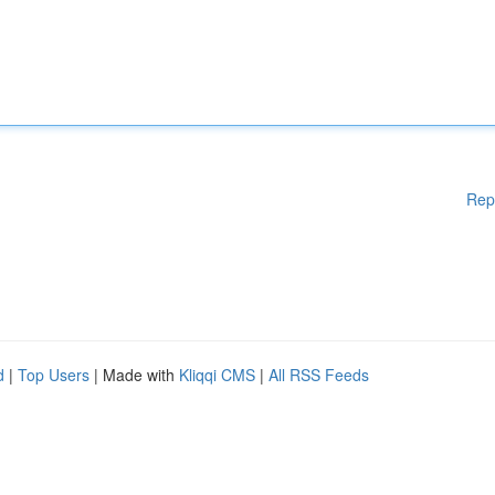
Rep
d
|
Top Users
| Made with
Kliqqi CMS
|
All RSS Feeds