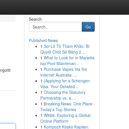
Search
Go
Published News
1
Soi Lô Tô Tham Khảo: Bí
Quyết Chốt Số Bảng 2...
1
What to Look for in Marietta
top Pool Maintenan...
1
Purchase Vapes Via the
 người
Internet Australia: ...
1
{Applying for a Schengen
Visa: Your Detailed ...
1
Choosing the Statutory
Partnership vs. a ...
1
Breaking News: One Place -
Today's Top Stories
1
WK66: Exploring a Global
Online Platform
1
Kompozit Köşkü Kapıları: