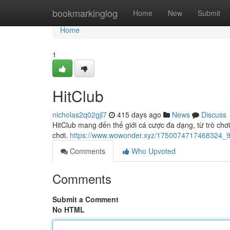
Home
bookmarkinglog
Home
New
Submit
Home
1
HitClub
nicholas2q02gjl7
415 days ago
News
Discuss
HitClub mang đến thế giới cá cược đa dạng, từ trò ch
chơi.
https://www.wowonder.xyz/1750074717468324_
Comments
Who Upvoted
Comments
Submit a Comment
No HTML