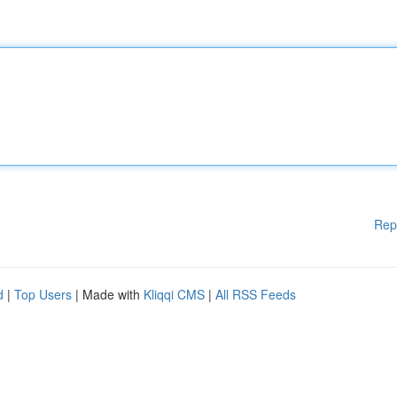
Rep
d
|
Top Users
| Made with
Kliqqi CMS
|
All RSS Feeds