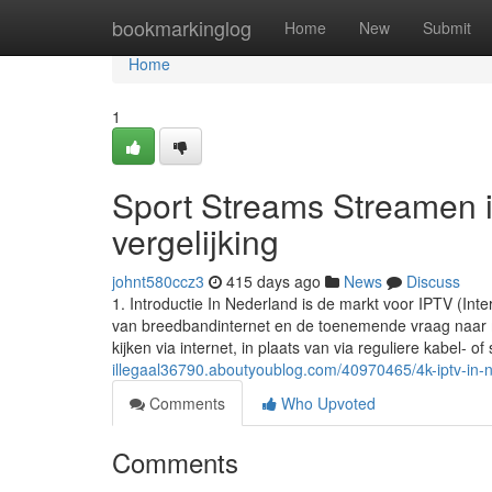
Home
bookmarkinglog
Home
New
Submit
Home
1
Sport Streams Streamen i
vergelijking
johnt580ccz3
415 days ago
News
Discuss
1. Introductie In Nederland is de markt voor IPTV (Inte
van breedbandinternet en de toenemende vraag naar mo
kijken via internet, in plaats van via reguliere kabel- of
illegaal36790.aboutyoublog.com/40970465/4k-iptv-in-n
Comments
Who Upvoted
Comments