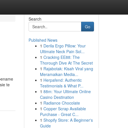
Search
Go
Published News
1
Derila Ergo Pillow: Your
Ultimate Neck Pain Sol...
1
Cracking EE88: The
Thorough Dive At The Secret
1
Rajabotak: Kisah Viral yang
Meramaikan Media...
 toename
1
Herpafend: Authentic
sie te
Testimonials & What P...
1
88m: Your Ultimate Online
Casino Destination
1
Radiance Chocolate
1
Copper Scrap Available
Purchase - Great C...
1
Shopify Store: A Beginner's
Guide