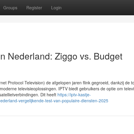
Groups
Register
Login
n Nederland: Ziggo vs. Budget
rnet Protocol Television) de afgelopen jaren flink gegroeid, dankzij de
derne televisieoplossingen. IPTV biedt gebruikers de optie om televi
 satellietverbindingen. Dit heeft
https://iptv-kastje-
ederland-vergelijkende-test-van-populaire-diensten-2025