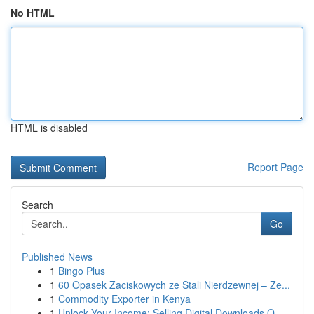
No HTML
HTML is disabled
Report Page
Search
Go
Published News
1
Bingo Plus
1
60 Opasek Zaciskowych ze Stali Nierdzewnej – Ze...
1
Commodity Exporter in Kenya
1
Unlock Your Income: Selling Digital Downloads O...