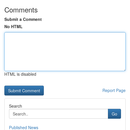
Comments
Submit a Comment
No HTML
HTML is disabled
Report Page
Search
Go
Published News