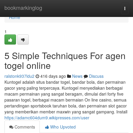
Home
bookmarkinglog
Togg
navi
Home
1
5 Simple Techniques For agen
togel online
ralstonk937ldu2
416 days ago
News
Discuss
Kuntogel adalah situs bandar togel, bandar bola, dan permainan
gacor yang paling terpercaya. Kuntogel menyediakan berbagai
macam permainan yang sangat beragam, dimulai dari forty five
pasaran togel, berbagai macam bermaian On line casino, semua
pertandingan sportsbook taruhan bola, dan permainan slot gacor
yang memberikan member maxwin yang sangat gampang. Install
https://adamc604dum9.wikipresses.com/user
Comments
Who Upvoted