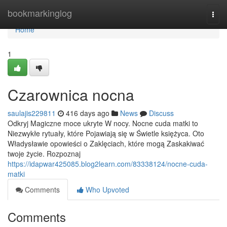
Home
bookmarkinglog
Togg
navi
Home
1
Czarownica nocna
saulajis229811
416 days ago
News
Discuss
Odkryj Magiczne moce ukryte W nocy. Nocne cuda matki to
Niezwykłe rytuały, które Pojawiają się w Świetle księżyca. Oto
Władysławie opowieści o Zaklęciach, które mogą Zaskakiwać
twoje życie. Rozpoznaj
https://idapwar425085.blog2learn.com/83338124/nocne-cuda-
matki
Comments
Who Upvoted
Comments