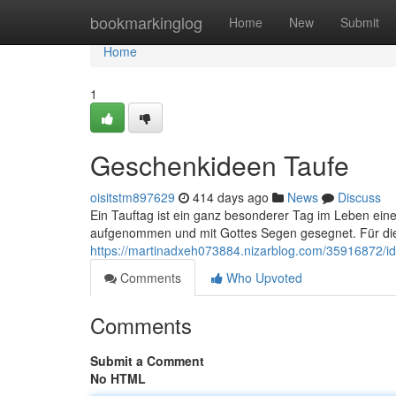
Home
bookmarkinglog
Home
New
Submit
Home
1
Geschenkideen Taufe
oisitstm897629
414 days ago
News
Discuss
Ein Tauftag ist ein ganz besonderer Tag im Leben eine
aufgenommen und mit Gottes Segen gesegnet. Für die
https://martinadxeh073884.nizarblog.com/35916872/
Comments
Who Upvoted
Comments
Submit a Comment
No HTML