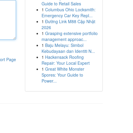
Guide to Retail Sales
1
Columbus Ohio Locksmith:
Emergency Car Key Repl...
1
Đường Link M88 Cập Nhật
2026
1
Grasping extensive portfolio
management approac...
1
Baju Melayu: Simbol
Kebudayaan dan Identiti N...
1
Hackensack Roofing
ort Page
Repair: Your Local Expert
1
Great White Monster
Spores: Your Guide to
Power...