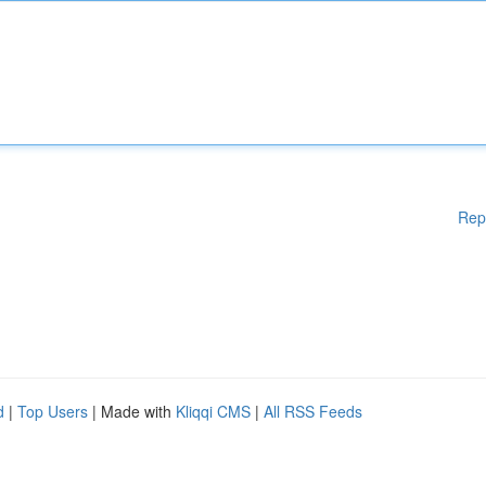
Rep
d
|
Top Users
| Made with
Kliqqi CMS
|
All RSS Feeds