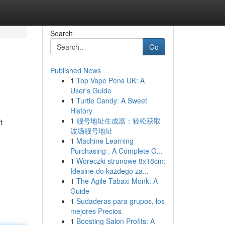
Search
Go
Published News
1
Top Vape Pens UK: A
User's Guide
1
Turtle Candy: A Sweet
History
1
靓号地址生成器：轻松获取
t
波场靓号地址
1
Machine Learning
Purchasing : A Complete G...
1
Woreczki strunowe 8x18cm:
Idealne do każdego za...
1
The Agile Tabaxi Monk: A
Guide
1
Sudaderas para grupos, los
mejores Precios
1
Boosting Salon Profits: A