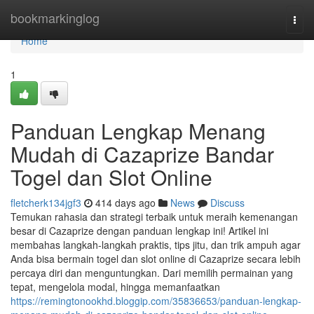
Home
bookmarkinglog
Togg
navi
Home
1
Panduan Lengkap Menang
Mudah di Cazaprize Bandar
Togel dan Slot Online
fletcherk134jgf3
414 days ago
News
Discuss
Temukan rahasia dan strategi terbaik untuk meraih kemenangan
besar di Cazaprize dengan panduan lengkap ini! Artikel ini
membahas langkah-langkah praktis, tips jitu, dan trik ampuh agar
Anda bisa bermain togel dan slot online di Cazaprize secara lebih
percaya diri dan menguntungkan. Dari memilih permainan yang
tepat, mengelola modal, hingga memanfaatkan
https://remingtonookhd.bloggip.com/35836653/panduan-lengkap-