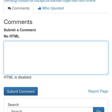
menang-mudah-di-cazaprize-bandar-togel-dan-slot-online
Comments
Who Upvoted
Comments
Submit a Comment
No HTML
HTML is disabled
Report Page
Search
Go