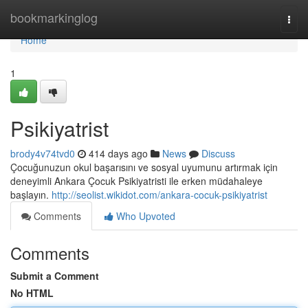
Home
bookmarkinglog
Togg
navi
Home
1
Psikiyatrist
brody4v74tvd0
414 days ago
News
Discuss
Çocuğunuzun okul başarısını ve sosyal uyumunu artırmak için
deneyimli Ankara Çocuk Psikiyatristi ile erken müdahaleye
başlayın.
http://seolist.wikidot.com/ankara-cocuk-psikiyatrist
Comments
Who Upvoted
Comments
Submit a Comment
No HTML