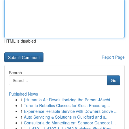
HTML is disabled
Report Page
Search
Go
Published News
1
{Humanio AI: Revolutionizing the Person-Machi...
1
Toronto Robotics Classes for Kids : Encourag...
1
Experience Reliable Service with Downers Grove ...
1
Auto Servicing & Solutions in Guildford and s...
1
Consultoria de Marketing em Senador Canedo: I...
1
1. 1.4301, 1.4307 & 1.4362 Stainless Steel Roun...