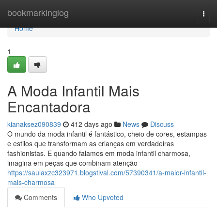
Home
bookmarkinglog
Togg
navi
Home
1
A Moda Infantil Mais
Encantadora
kianaksez090839
412 days ago
News
Discuss
O mundo da moda infantil é fantástico, cheio de cores, estampas
e estilos que transformam as crianças em verdadeiras
fashionistas. E quando falamos em moda infantil charmosa,
imagina em peças que combinam atenção
https://saulaxzc323971.blogstival.com/57390341/a-maior-infantil-
mais-charmosa
Comments
Who Upvoted