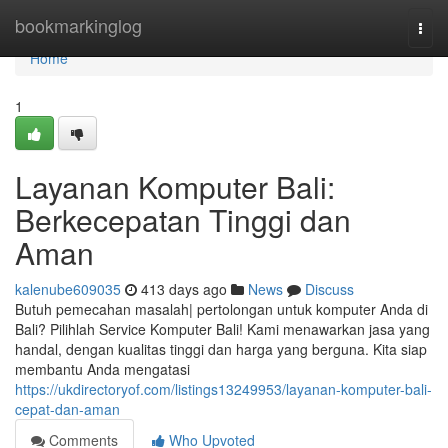
Home
bookmarkinglog
Togg
navi
Home
1
Layanan Komputer Bali:
Berkecepatan Tinggi dan
Aman
kalenube609035
413 days ago
News
Discuss
Butuh pemecahan masalah| pertolongan untuk komputer Anda di
Bali? Pilihlah Service Komputer Bali! Kami menawarkan jasa yang
handal, dengan kualitas tinggi dan harga yang berguna. Kita siap
membantu Anda mengatasi
https://ukdirectoryof.com/listings13249953/layanan-komputer-bali-
cepat-dan-aman
Comments
Who Upvoted