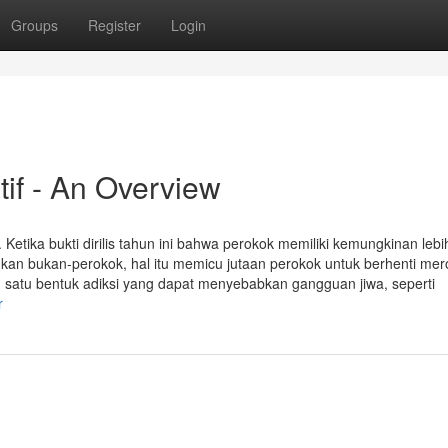
Groups
Register
Login
tif - An Overview
etika bukti dirilis tahun ini bahwa perokok memiliki kemungkinan lebi
an bukan-perokok, hal itu memicu jutaan perokok untuk berhenti mer
lah satu bentuk adiksi yang dapat menyebabkan gangguan jiwa, seperti
r