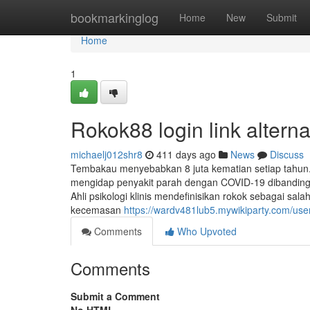
Home
bookmarkinglog
Home
New
Submit
Home
1
Rokok88 login link alterna
michaelj012shr8
411 days ago
News
Discuss
Tembakau menyebabkan 8 juta kematian setiap tahun. K
mengidap penyakit parah dengan COVID-19 dibandingk
Ahli psikologi klinis mendefinisikan rokok sebagai sa
kecemasan
https://wardv481lub5.mywikiparty.com/use
Comments
Who Upvoted
Comments
Submit a Comment