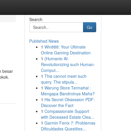
Search
Go
Published News
1
Win888: Your Ultimate
Online Gaming Destination
1
{Humanio AI:
Revolutionizing such Human-
Comput...
h besar
1
This cannot meet such
okok.
query. The stipula...
1
Warung Store Termahal :
Mengapa Bandrolnya Maha?
1
His Secret Obsession PDF:
Discover the Fact
1
Compassionate Support
with Deceased Estate Clea...
1
Garmin Fenix 7: Problemas
Dificuldades Questões...