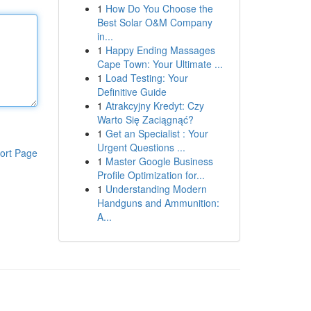
1
How Do You Choose the
Best Solar O&M Company
in...
1
Happy Ending Massages
Cape Town: Your Ultimate ...
1
Load Testing: Your
Definitive Guide
1
Atrakcyjny Kredyt: Czy
Warto Się Zaciągnąć?
1
Get an Specialist : Your
Urgent Questions ...
ort Page
1
Master Google Business
Profile Optimization for...
1
Understanding Modern
Handguns and Ammunition:
A...