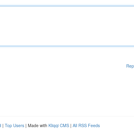
Rep
d
|
Top Users
| Made with
Kliqqi CMS
|
All RSS Feeds