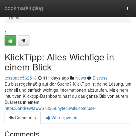
Home
bookmarkinglog
Togg
navi
Home
1
KlickTipp: Alles Wichtige in
einem Blick
tessppee562516
411 days ago
News
Discuss
Du bist regelmäßig auf der Suche? KlickTipp ist deine Lösung, um
schnell und einfach wichtige Informationen abzurufen. Mit einem
intuitiven Klicktipp-Dashboard hast du das ganze Bild von eurem
Business in einem
https://andrewtaww578509.nytechwiki.com/user
Comments
Who Upvoted
Comments