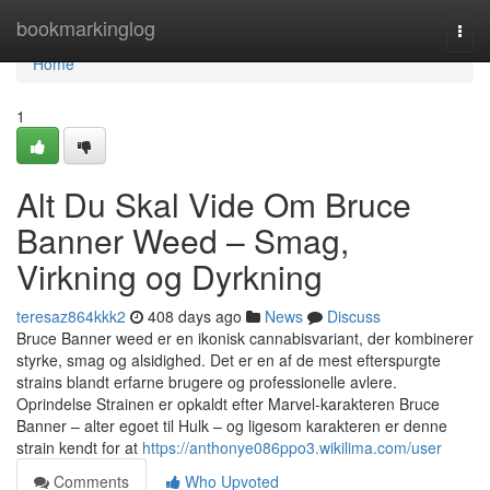
Home
bookmarkinglog
Togg
navi
Home
1
Alt Du Skal Vide Om Bruce
Banner Weed – Smag,
Virkning og Dyrkning
teresaz864kkk2
408 days ago
News
Discuss
Bruce Banner weed er en ikonisk cannabisvariant, der kombinerer
styrke, smag og alsidighed. Det er en af de mest efterspurgte
strains blandt erfarne brugere og professionelle avlere.
Oprindelse Strainen er opkaldt efter Marvel-karakteren Bruce
Banner – alter egoet til Hulk – og ligesom karakteren er denne
strain kendt for at
https://anthonye086ppo3.wikilima.com/user
Comments
Who Upvoted