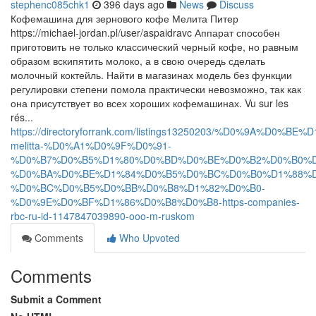
stephenc085chk1
396 days ago
News
Discuss
Кофемашина для зернового кофе Мелита Питер
https://michael-jordan.pl/user/aspaidravc Аппарат способен
приготовить не только классический черный кофе, но равным
образом вскипятить молоко, а в свою очередь сделать
молочный коктейль. Найти в магазинах модель без функции
регулировки степени помола практически невозможно, так как
она присутствует во всех хороших кофемашинах. Vu sur les
rés...
https://directoryforrank.com/listings13250203/%D0%9A
melitta-%D0%A1%D0%9F%D0%91-
%D0%B7%D0%B5%D1%80%D0%BD%D0%BE%D0%B2%D0%B0%D
%D0%BA%D0%BE%D1%84%D0%B5%D0%BC%D0%B0%D1%88%D
%D0%BC%D0%B5%D0%BB%D0%B8%D1%82%D0%B0-
%D0%9E%D0%BF%D1%86%D0%B8%D0%B8-https-companies-
rbc-ru-id-1147847039890-ooo-m-ruskom
Comments
Who Upvoted
Comments
Submit a Comment