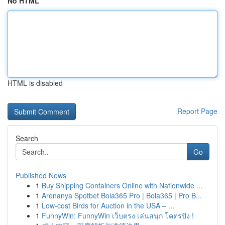
No HTML
HTML is disabled
Report Page
Search
Go
Published News
1
Buy Shipping Containers Online with Nationwide ...
1
Arenanya Spotbet Bola365 Pro | Bola365 | Pro B...
1
Low-cost Birds for Auction in the USA – ...
1
FunnyWin: FunnyWin เว็บตรง เล่นสนุก โคตรปัง !