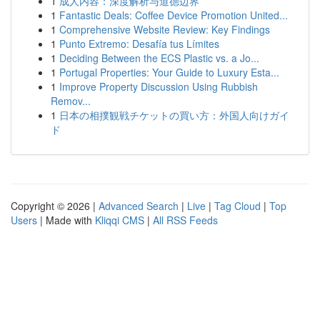
1
成人内容：深度解析与道德边界
1
Fantastic Deals: Coffee Device Promotion United...
1
Comprehensive Website Review: Key Findings
1
Punto Extremo: Desafía tus Límites
1
Deciding Between the ECS Plastic vs. a Jo...
1
Portugal Properties: Your Guide to Luxury Esta...
1
Improve Property Discussion Using Rubbish
Remov...
1
日本の相撲観戦チケットの買い方：外国人向けガイ
ド
Copyright © 2026 |
Advanced Search
|
Live
|
Tag Cloud
|
Top
Users
| Made with
Kliqqi CMS
|
All RSS Feeds