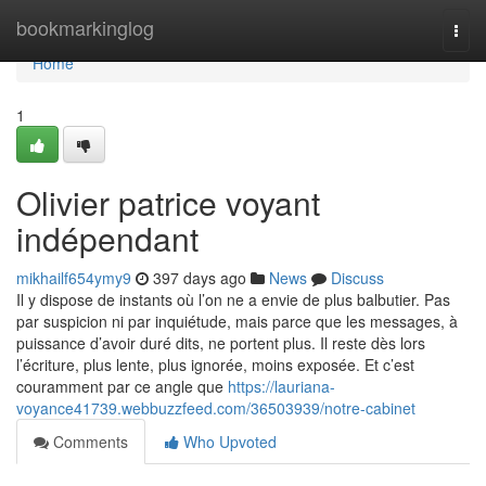
Home
bookmarkinglog
Togg
navi
Home
1
Olivier patrice voyant
indépendant
mikhailf654ymy9
397 days ago
News
Discuss
Il y dispose de instants où l’on ne a envie de plus balbutier. Pas
par suspicion ni par inquiétude, mais parce que les messages, à
puissance d’avoir duré dits, ne portent plus. Il reste dès lors
l’écriture, plus lente, plus ignorée, moins exposée. Et c’est
couramment par ce angle que
https://lauriana-
voyance41739.webbuzzfeed.com/36503939/notre-cabinet
Comments
Who Upvoted